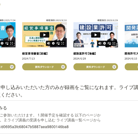
お申し込みいただいた方のみが録画をご覧になれます。ライブ
照ください。
みる
ご参加いただけます。 1.開催予定を確認する 以下のページか
。 2.ライブ講義の受講を申し込む ライブ講義一覧ページから
ます。 講義概要を確認します。 ページ下部の「受講申し込
com/d0695a3fc68047b5887aea9800146ba8
す。 未ログイン状態の場合、ログインウィンドウが