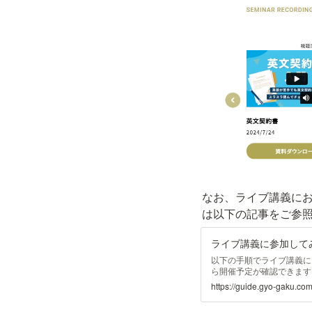
なお、ライブ講義に
は以下の記事をご参
ライブ講義に参加して
以下の手順でライブ講義に
ら開催予定が確認できます
受付中の講義ページを開き
https://guide.gyo-gaku.
み」ボタンをクリックしま