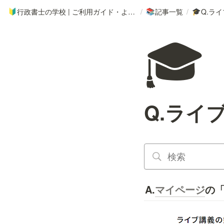
行政書士の学校 | ご利用ガイド・よくあるご質問
/
記事一覧
/
Q.ラ
🔰
📚
🎓
🎓
Q.ライ
A.
マイページ
の